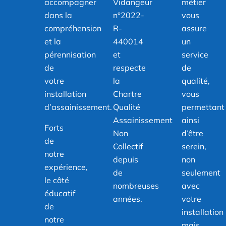
accompagner
Vidangeur
métier
dans la
n°2022-
vous
compréhension
R-
assure
et la
440014
un
pérennisation
et
service
de
respecte
de
votre
la
qualité,
installation
Chartre
vous
d’assainissement.
Qualité
permettant
Assainissement
ainsi
Forts
Non
d’être
de
Collectif
serein,
notre
depuis
non
expérience,
de
seulement
le côté
nombreuses
avec
éducatif
années.
votre
de
installation
notre
mais