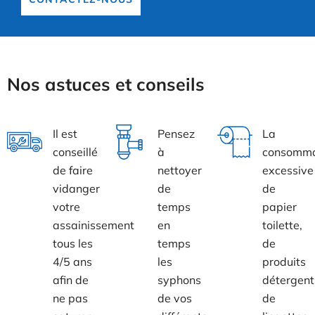
Nos astuces et conseils
Il est
Pensez
La
conseillé
à
consomma
de faire
nettoyer
excessive
vidanger
de
de
votre
temps
papier
assainissement
en
toilette,
tous les
temps
de
4/5 ans
les
produits
afin de
syphons
détergent
ne pas
de vos
de