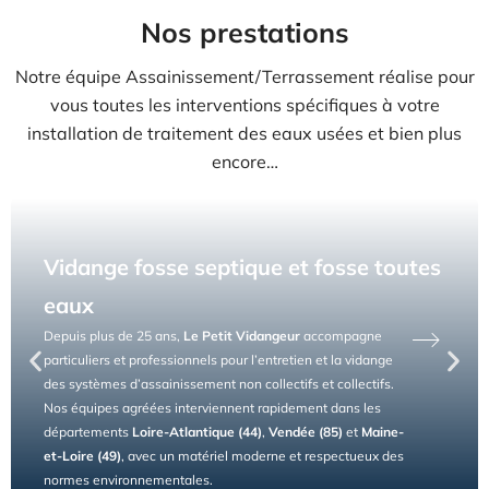
Nos prestations
Notre équipe Assainissement/Terrassement réalise pour
vous toutes les interventions spécifiques à votre
installation de traitement des eaux usées et bien plus
encore…
Vidange fosse septique et fosse toutes
eaux
Depuis plus de 25 ans,
Le Petit Vidangeur
accompagne
particuliers et professionnels pour l’entretien et la vidange
des systèmes d’assainissement non collectifs et collectifs.
Nos équipes agréées interviennent rapidement dans les
départements
Loire-Atlantique (44)
,
Vendée (85)
et
Maine-
et-Loire (49)
, avec un matériel moderne et respectueux des
normes environnementales.