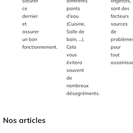
saturer
différents
lingettes,
ce
points
sont des
dernier
d’eau
facteurs
et
(Cuisine,
sources
assurer
Salle de
de
un bon
bain, …).
problème
fonctionnement.
Cela
pour
vous
tout
évitera
assainiss
souvent
de
nombreux
désagréments.
Nos articles