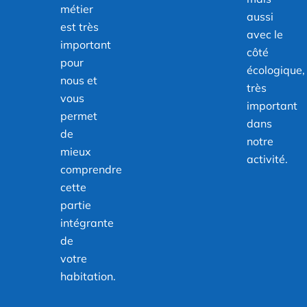
métier
aussi
est très
avec le
important
côté
pour
écologique,
nous et
très
vous
important
permet
dans
de
notre
mieux
activité.
comprendre
cette
partie
intégrante
de
votre
habitation.